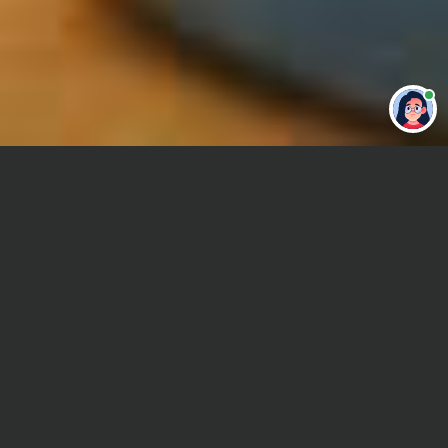
Привет 👋 Могу сделать студенческую
работу за тебя
Главная
Курсовая работа
Социология знаний
Сроки и Стоимость