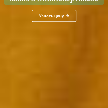
Узнать цену