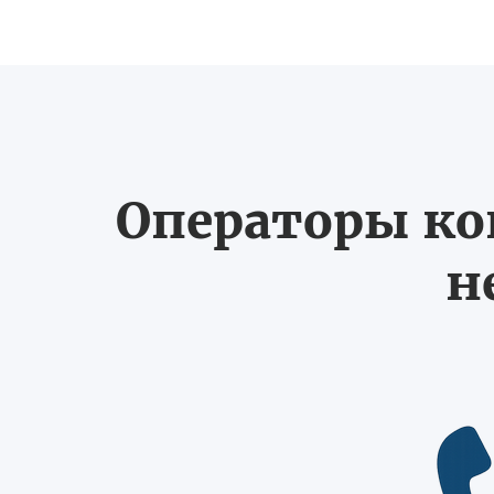
Операторы ко
н