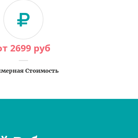
от
2699
руб
мерная Стоимость