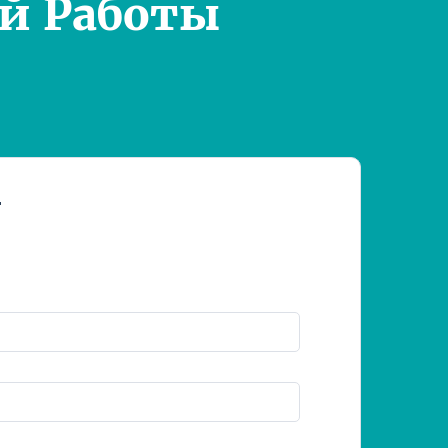
й Работы
т