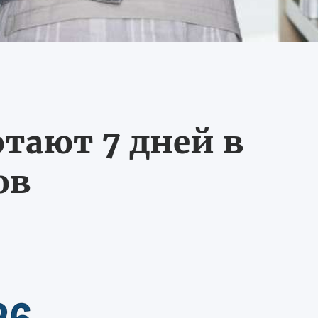
тают 7 дней в
ов