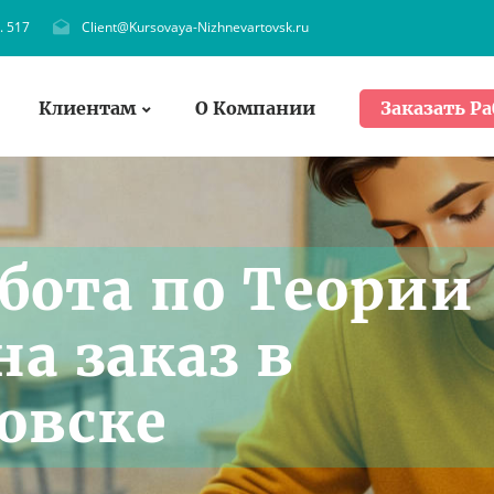
. 517
Client@Kursovaya-Nizhnevartovsk.ru
Клиентам
О Компании
Заказать Ра
абота по Теории
а заказ в
овске