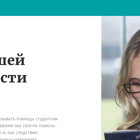
шей
ости
азывать помощь студентам
о время мы смогли помочь
и, как следствие,
ичных компаниях.