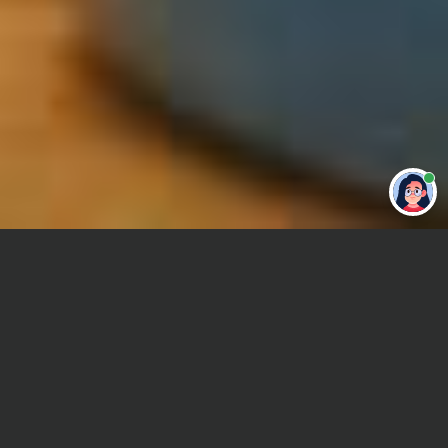
Привет 👋 Могу сделать студенческую
работу за тебя
Главная
Отчет по практике
Дифференциальные уравнения
Сроки и Стоимость