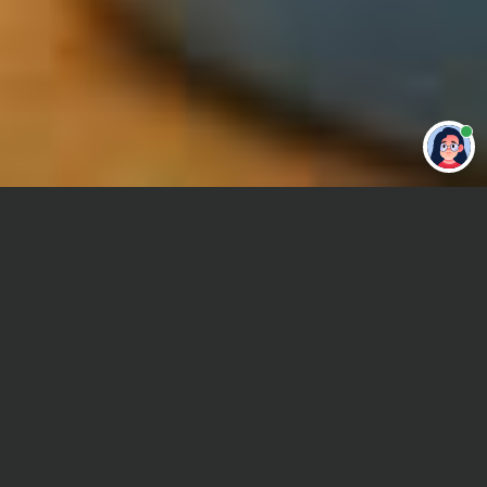
Привет 👋 Могу сделать студенческую
работу за тебя
Главная
Отчет по практике
Фотография
Сроки и Стоимость