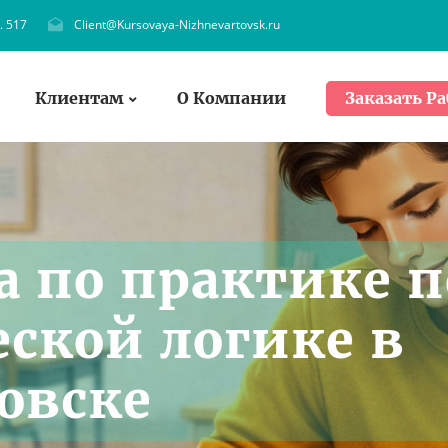
. 517
Client@Kursovaya-Nizhnevartovsk.ru
Клиентам
О Компании
Заказать Ра
а по практике п
ской логике в
овске