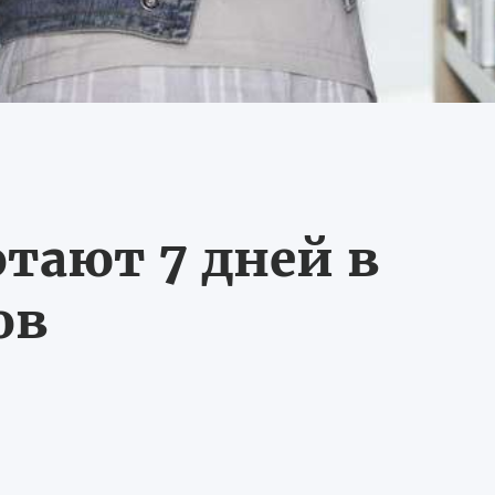
тают 7 дней в
ов