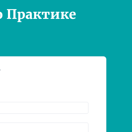
о Практике
т