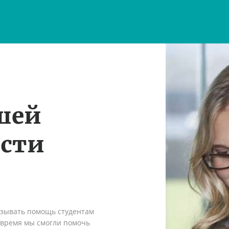
шей
ости
азывать помощь студентам
о время мы смогли помочь