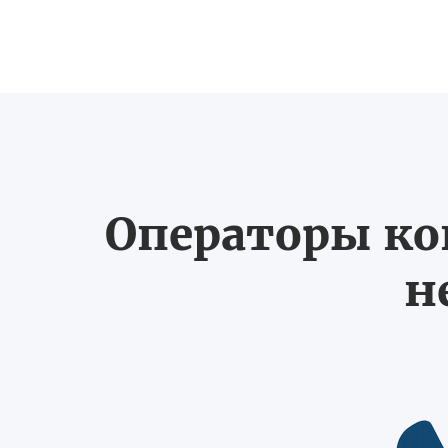
Операторы ко
н