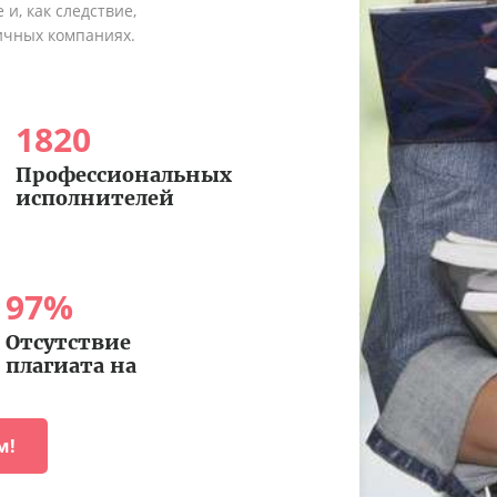
и, как следствие,
ичных компаниях.
1820
Профессиональных
исполнителей
97
%
Отсутствие
плагиата на
м!