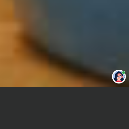
Привет 👋 Могу сделать студенческую
работу за тебя
Главная
Отчет по практике
Основы программирования