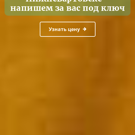
напишем за вас под ключ
Узнать цену