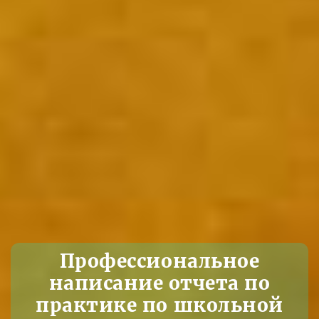
Профессиональное
написание отчета по
практике по школьной