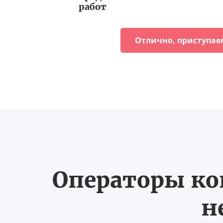
работ
Отлично, приступае
Операторы ко
н