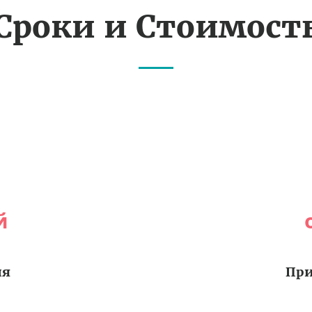
Сроки и Стоимост
й
ия
При