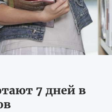
тают 7 дней в
ов