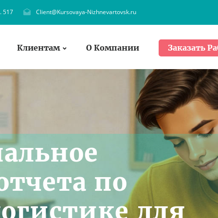
. 517
Client@Kursovaya-Nizhnevartovsk.ru
Клиентам
О Компании
Заказать Ра
нальное
отчета по
логистике для