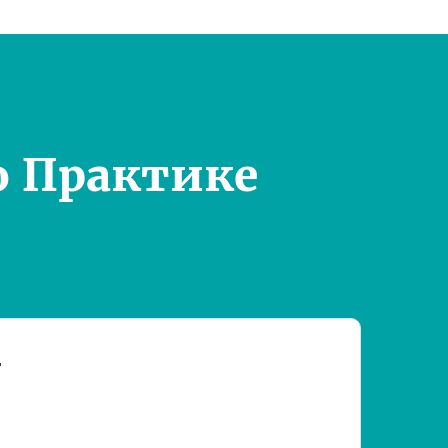
о Практике
т