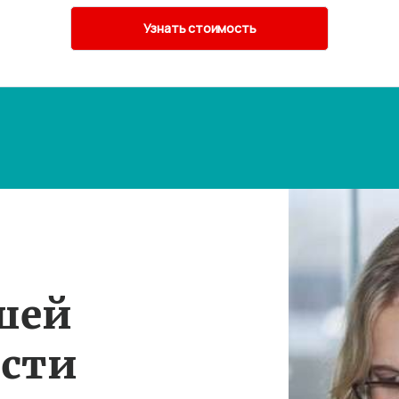
шей
ости