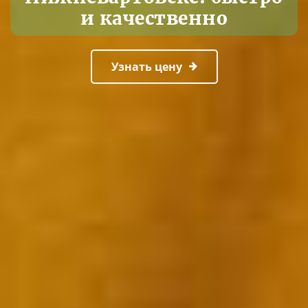
и качественно
Узнать цену