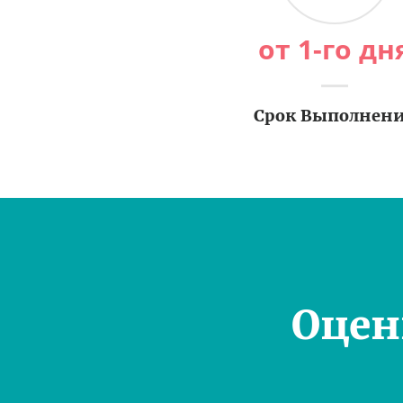
от 1-го дн
Срок Выполнен
Оцен