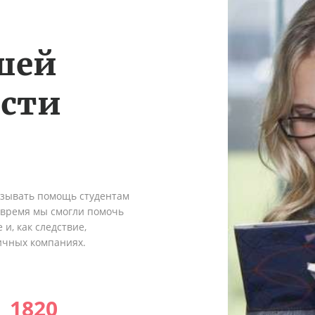
шей
ости
азывать помощь студентам
о время мы смогли помочь
и, как следствие,
ичных компаниях.
1820