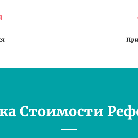
я
ия
При
ка Стоимости Реф