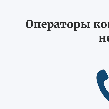
Операторы ко
н