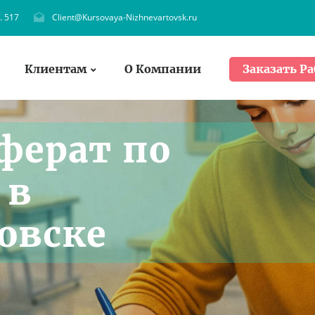
. 517
Client@Kursovaya-Nizhnevartovsk.ru
Клиентам
О Компании
Заказать Ра
ферат по
 в
овске