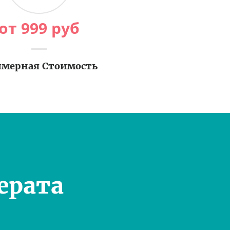
от
999
руб
мерная Стоимость
ерата