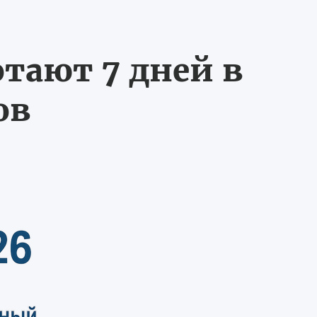
тают 7 дней в
ов