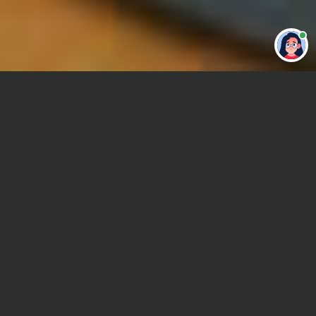
Привет 👋 Могу сделать студенческую
работу за тебя
Главная
Реферат
История экономической мысли
Сроки и Стоимость