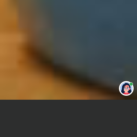
Привет 👋 Могу сделать студенческую
работу за тебя
Главная
Реферат
Лингвистика текста