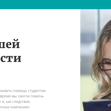
шей
ости
азывать помощь студентам
о время мы смогли помочь
и, как следствие,
ичных компаниях.