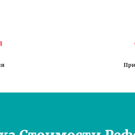
я
ия
При