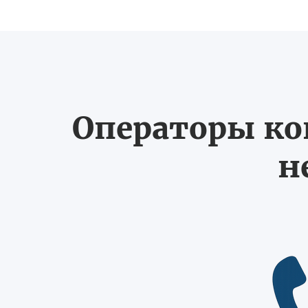
Операторы ко
н