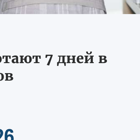
тают 7 дней в
ов