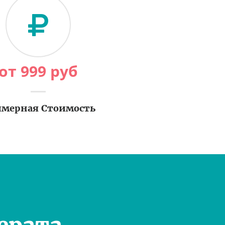
от
999
руб
мерная Стоимость