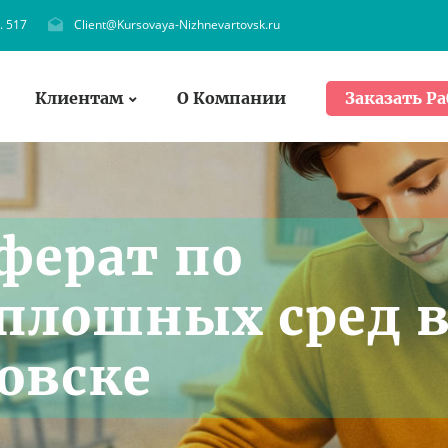
. 517
Client@Kursovaya-Nizhnevartovsk.ru
Клиентам
О Компании
Заказать Ра
ферат по
плошных сред 
овске