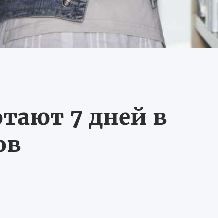
тают 7 дней в
ов