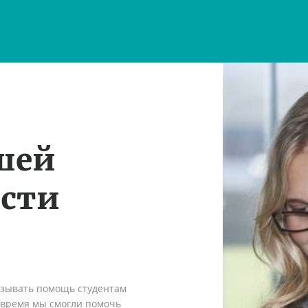
шей
ости
азывать помощь студентам
о время мы смогли помочь