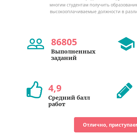
многим студентам получить образование 
высокооплачиваемые должности в разл
86805
Выполненных
заданий
4
,
9
Средний балл
работ
Отлично, приступае