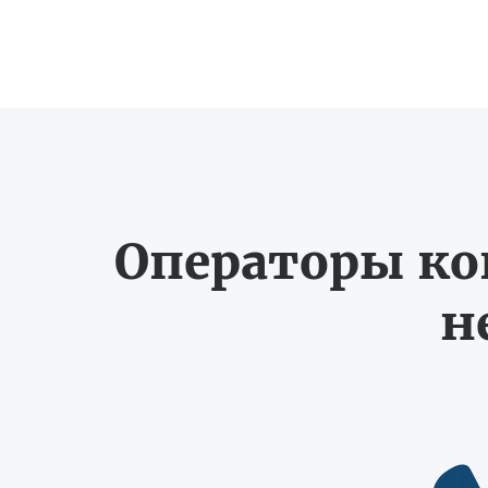
Операторы ко
н