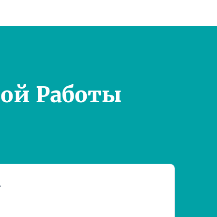
ой Работы
т