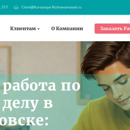
. 517
Client@Kursovaya-Nizhnevartovsk.ru
Клиентам
О Компании
Заказать Ра
работа по
делу в
овске: