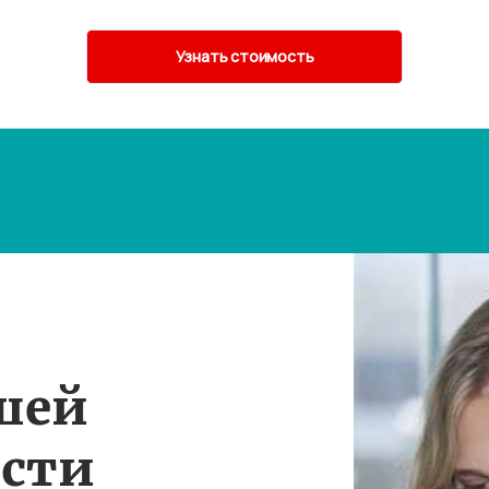
шей
ости