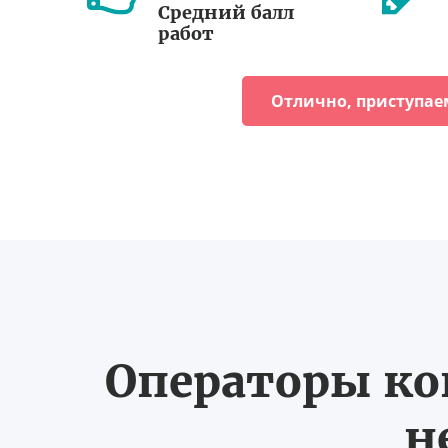
Средний балл
работ
Отлично, приступае
Операторы ко
н