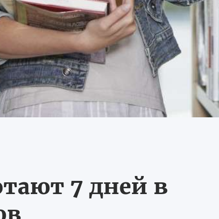
тают 7 дней в
ов