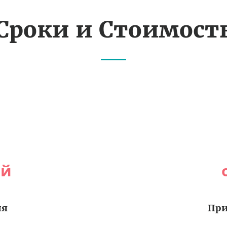
Сроки и Стоимост
ей
ия
При