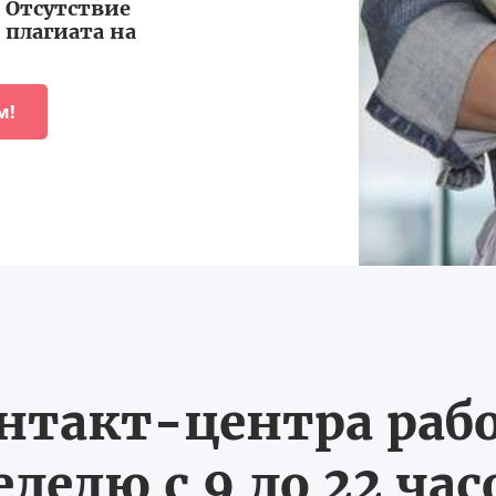
Отсутствие
плагиата на
м!
нтакт-центра рабо
еделю с 9 до 22 час