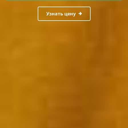
Узнать цену