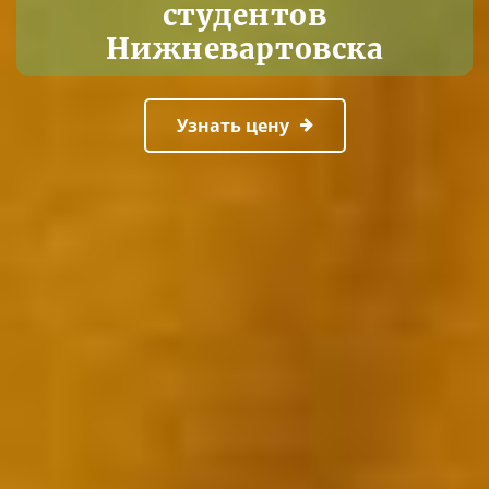
студентов
Нижневартовска
Узнать цену