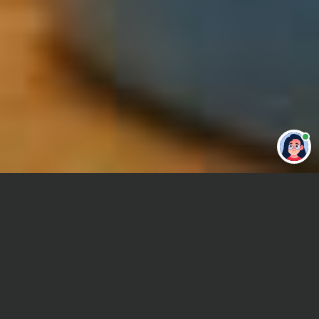
Привет 👋 Могу сделать студенческую
работу за тебя
Главная
Контрольная работа
Криминология
Сроки и Стоимость