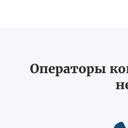
Операторы ко
н