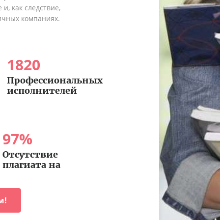
и, как следствие,
ичных компаниях.
1820
Профессиональных
исполнителей
97
%
Отсутствие
плагиата на
м!