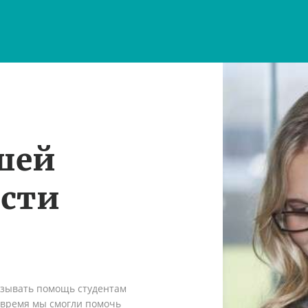
шей
ости
азывать помощь студентам
о время мы смогли помочь