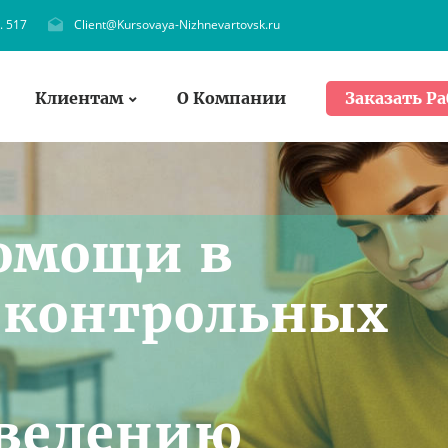
. 517
Client@Kursovaya-Nizhnevartovsk.ru
Клиентам
О Компании
Заказать Ра
омощи в
 контрольных
оведению