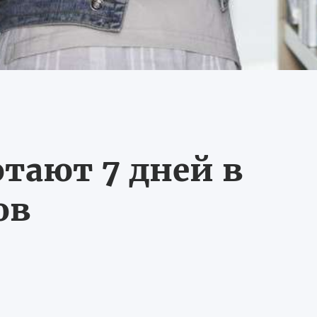
тают 7 дней в
ов