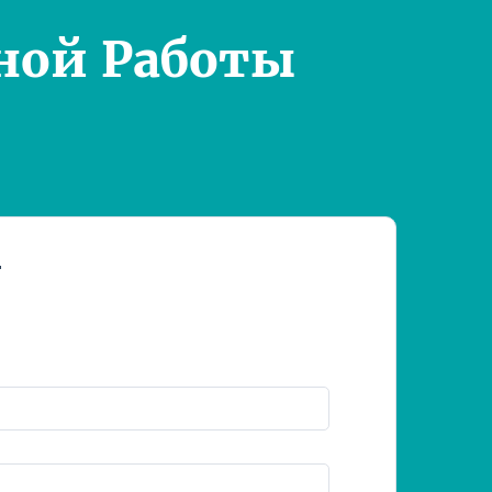
ной Работы
т