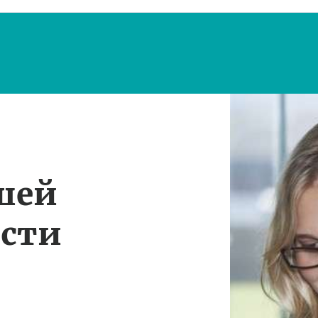
шей
ости