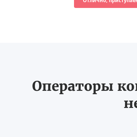
Отлично, приступае
Операторы ко
н