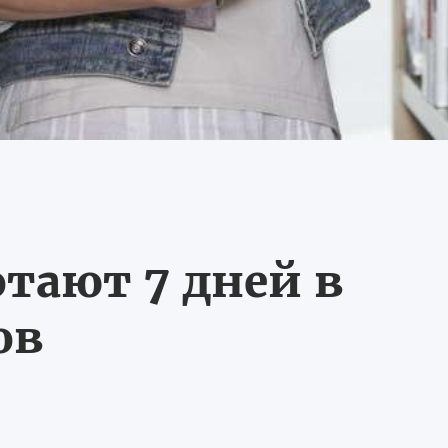
тают 7 дней в
ов