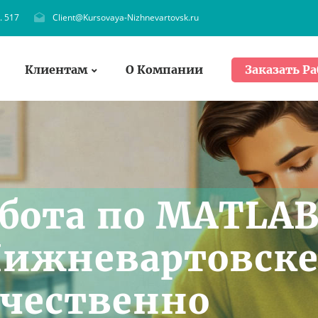
. 517
Client@Kursovaya-Nizhnevartovsk.ru
Клиентам
О Компании
Заказать Ра
абота по MATLA
 Нижневартовске
ачественно