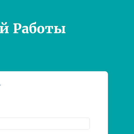
й Работы
т