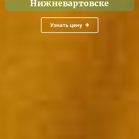
Нижневартовске
Узнать цену