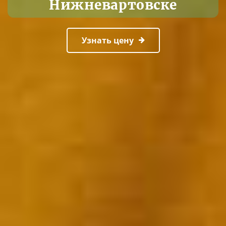
Нижневартовске
Узнать цену