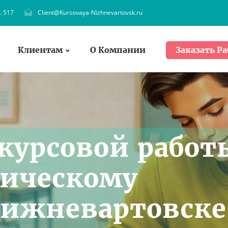
. 517
Client@Kursovaya-Nizhnevartovsk.ru
Клиентам
О Компании
Заказать Ра
курсовой работ
тическому
Нижневартовске