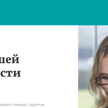
шей
ости
азывать помощь студентам