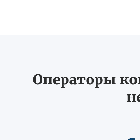
Операторы ко
н