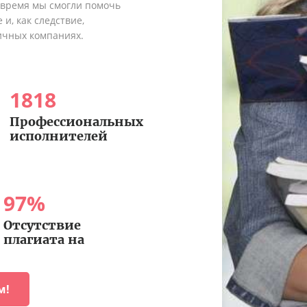
о время мы смогли помочь
и, как следствие,
ичных компаниях.
1818
Профессиональных
исполнителей
97
%
Отсутствие
плагиата на
м!