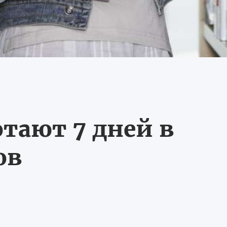
тают 7 дней в
ов