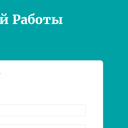
й Работы
т