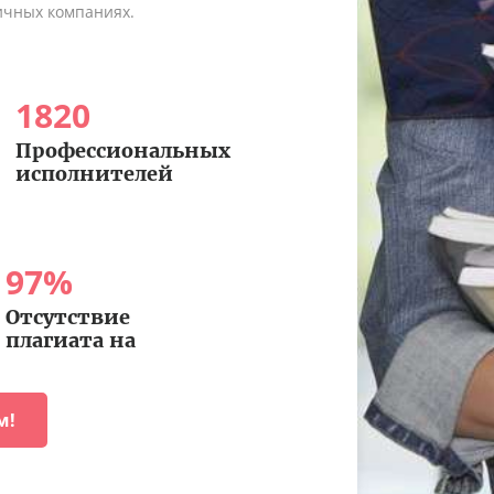
ичных компаниях.
1820
Профессиональных
исполнителей
97
%
Отсутствие
плагиата на
м!