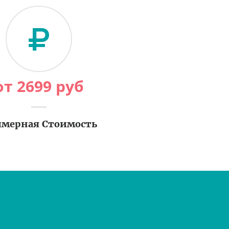
от
2699
руб
мерная Стоимость