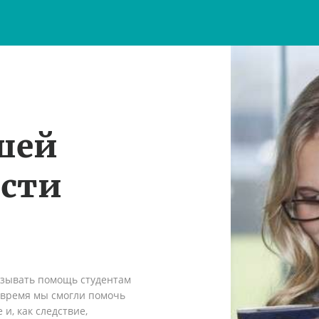
шей
ости
азывать помощь студентам
о время мы смогли помочь
и, как следствие,