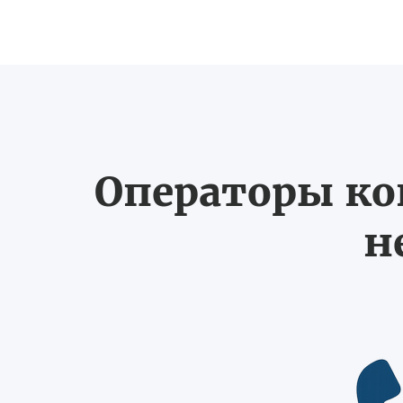
Операторы ко
н