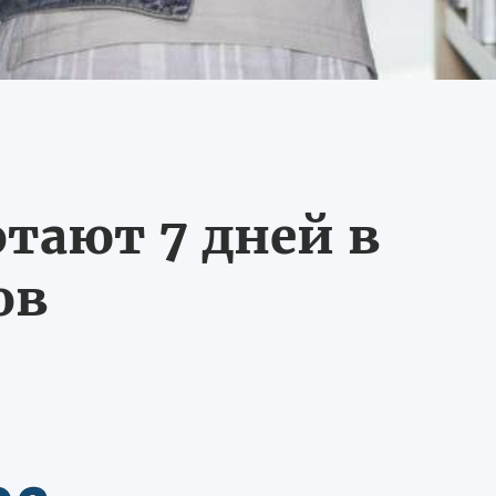
тают 7 дней в
ов