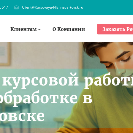
. 517
Client@Kursovaya-Nizhnevartovsk.ru
Клиентам
О Компании
Заказать Ра
 курсовой рабо
обработке в
овске