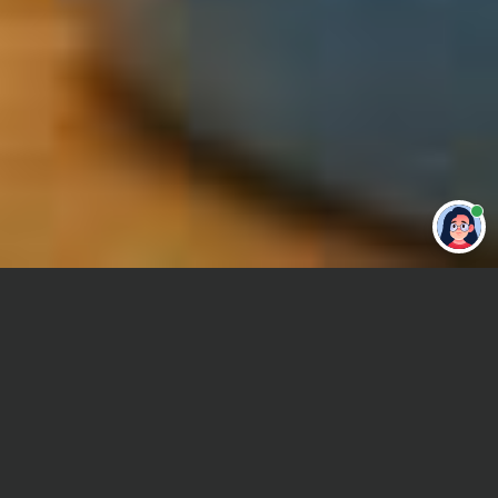
Привет 👋 Могу сделать студенческую
работу за тебя
Главная
Курсовая работа
Методика преподавания экономических дисциплин
Сроки и Стоимость