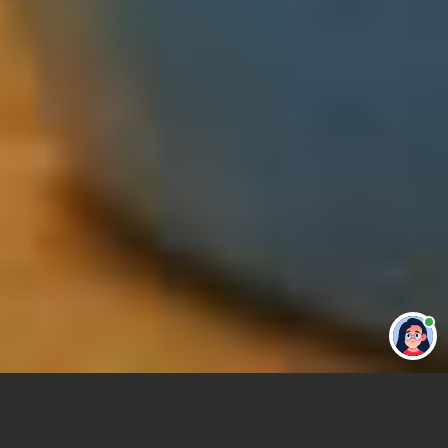
Привет 👋 Могу сделать студенческую
работу за тебя
Главная
Реферат
Дизайн интерьера