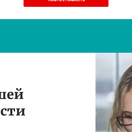
шей
ости