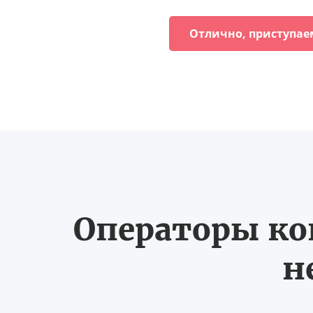
Отлично, приступае
Операторы ко
н