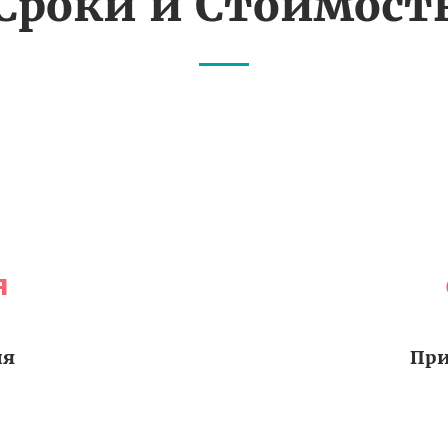
Сроки и Стоимост
я
ия
При