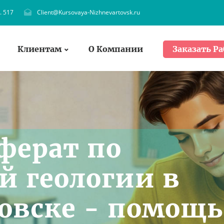
. 517
Client@Kursovaya-Nizhnevartovsk.ru
Клиентам
О Компании
Заказать Ра
ферат по
 геологии в
овске - помощь